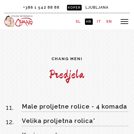
+386 1 542 88 88
LJUBLJANA
KOPER
SL
IT
EN
HR
CHANG MENI
Predjela
Male proljetne rolice - 4 komada
11.
Velika proljetna rolica*
12.