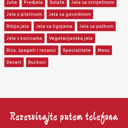
Juhe
Predjela
Solate
Jela sa svinjetinom
Jela s piletinom
Jela sa govedinom
Riblja jela
Jela sa lignjama
Jela sa patkom
Jela s kozicama
Vegetarijanska jela
Riža, špageti i rezanci
Specialitete
Menu
Desert
Ručkovi
Rezervirajte putem telefona