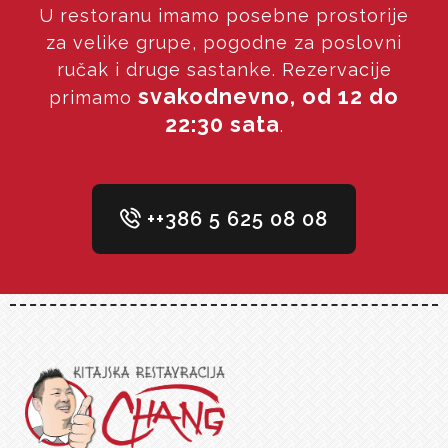
U restoranu imamo posebne prostorije
za velike grupe, pogodne za poslovni
ručak i druge sastanke. Rezervacije
svakodnevno, od 12 do
primamo
22:30 sata
.
++386 5 625 08 08