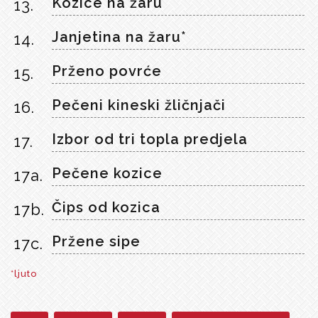
Kozice na žaru
13.
Janjetina na žaru*
14.
Prženo povrće
15.
Pečeni kineski žličnjači
16.
Izbor od tri topla predjela
17.
Pečene kozice
17a.
Čips od kozica
17b.
Pržene sipe
17c.
*ljuto