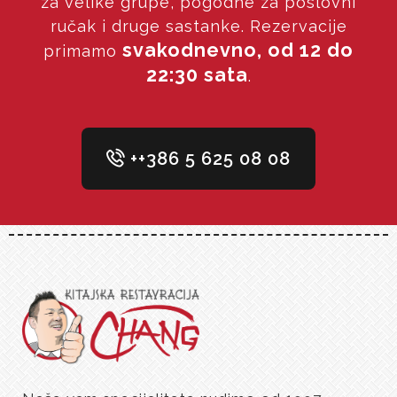
za velike grupe, pogodne za poslovni
ručak i druge sastanke. Rezervacije
svakodnevno, od 12 do
primamo
22:30 sata
.
++386 5 625 08 08